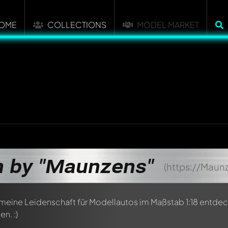
OME
COLLECTIONS
MODEL MARKET
n by "Maunzens"
(https://Maun
meine Leidenschaft für Modellautos im Maßstab 1:18 entde
n. :)