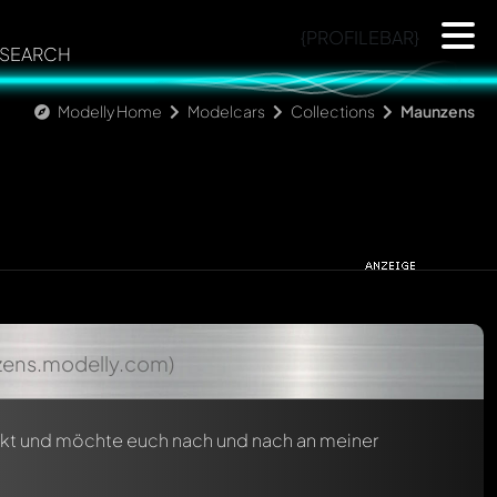
{PROFILEBAR}
SEARCH
Modelly Home
Modelcars
Collections
Maunzens
zens.modelly.com)
ckt und möchte euch nach und nach an meiner