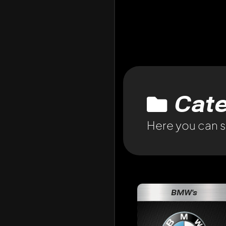
Cate
Here you can se
BMW's