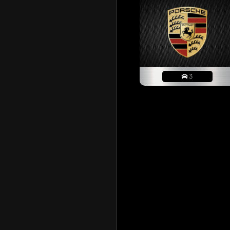
Vielen Dank Chris. Wün
Reply now
Chriskitt
Hallo Stephan, Ich wü
friedliches ???? Oster
3
nicht an Eurem Garten
Reply now
Maunzens
Vielen Dank Erwin. H
laufenden was meine 
Modelle geordert, d
könnten. Das Batmobi
Tony Stark aus Aveng
und noch viel Spaß hi
Reply now