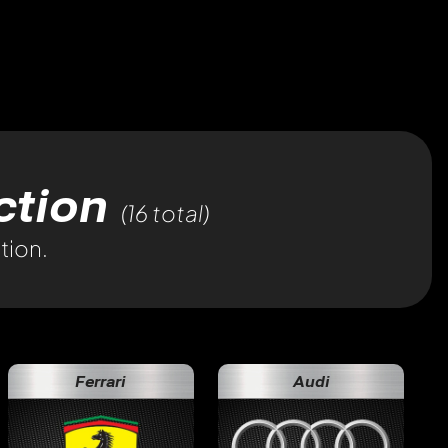
ection
(16 total)
tion.
Ferrari
Audi