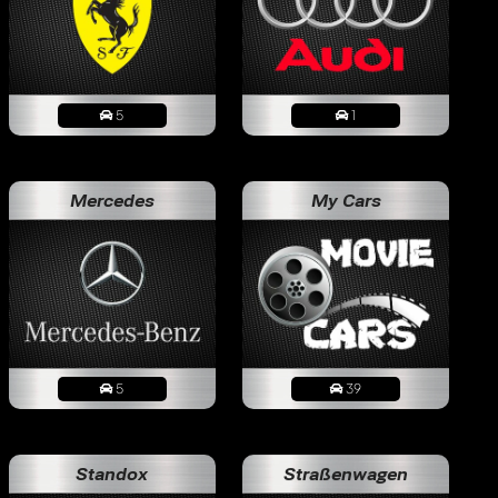
5
1
Mercedes
My Cars
5
39
Standox
Straßenwagen