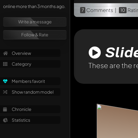
online more than 3 months ago.
Comments |
Rati
7
10
Write a message
Follow & Rate
Sli
Overview
Category
These are the r
Members favorit
Show random model
Chronicle
Statistics