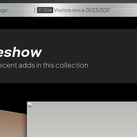
ngs:
|
Visitors
since 01/23/2017
17.006
deshow
ecent adds in this collection