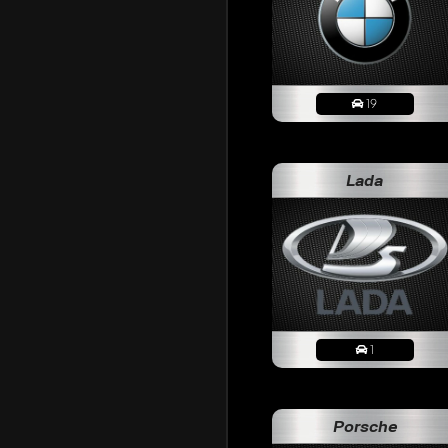
19
Lada
1
Maunzens
Porsche