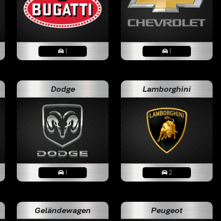
1
1
Dodge
Lamborghini
1
2
about a year ago
Geländewagen
Peugeot