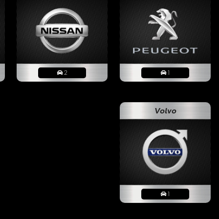
sch dir und deiner Familie auch frohe Ostern. :)
about a year ago
nsche Dir und Deiner Familie ein schönes ????,
fest, und dass der Osterhase ???? in der Eile
2
1
 ???????? vorbeirennt. Christian
Volvo
about a year ago
ab das Gefühl Du bist sowieso immer am
Modelle angeht ????. Sind schon wieder 2
ie nach den Feiertagen irgendwann kommen
l aus Batmans Rückkehr und der Acura NSX von
ers. Wünsche dir auch schöne Osterfeiertage
1
er und im Forum ????????