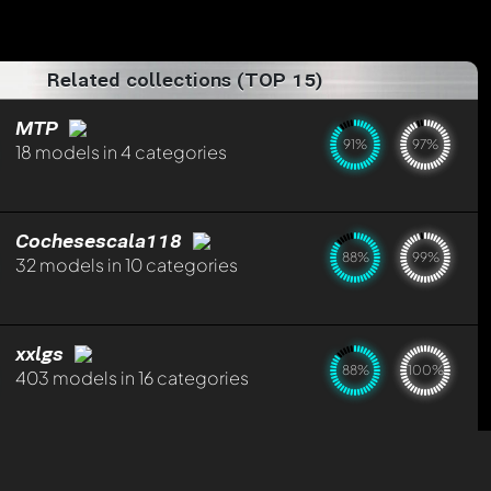
Related collections (TOP 15)
MTP
91%
97%
18 models in 4 categories
Cochesescala118
88%
99%
32 models in 10 categories
xxlgs
88%
100%
403 models in 16 categories
BroDiecast
92%
90%
38 models in 4 categories