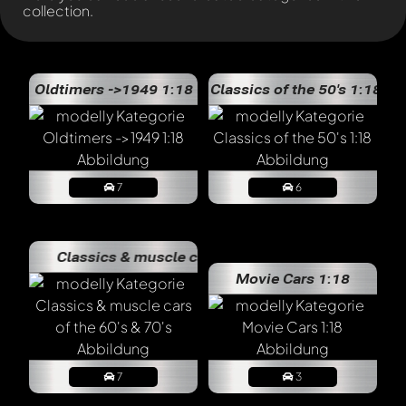
collection.
Oldtimers ->1949 1:18
Classics of the 50's 1:18
7
6
Classics & muscle cars of the 60's & 70's
Movie Cars 1:18
7
3