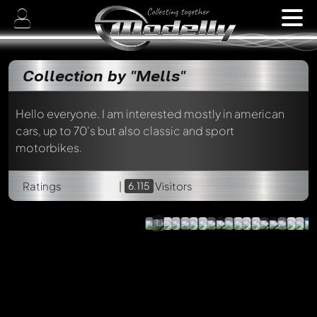
Collection by "Mells"
Hello everyone. I am interested mostly in american
cars, up to 70's but also classic and sport
motorbikes.
Honda
Ratings
|
6.115
Visitors
CL72
Export
Ebbro,
1:10