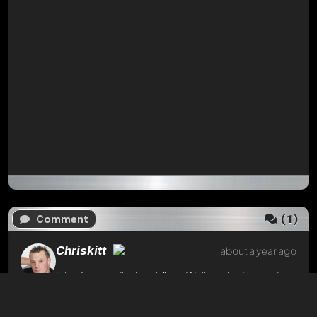
einen guten Rutsch in das neue Jahr 2018. Liebe
Grüsse Christian
Reply now
Oldtimer
about a year ago
Hallo und willkommen.
Deine Sammlung sieht schon sehr interessant aus.
Ich bin neugierig was Du noch alles zeigen wirst.
Weiterhin viel Spass und Grüsse
Erwin
Reply now
(
1
)
Comment
Chriskitt
about a year ago
Ich wünsche dir ein schönes Weihnachtsfest und
einen guten Rutsch in das neue Jahr 2018. Liebe
Grüsse Christian