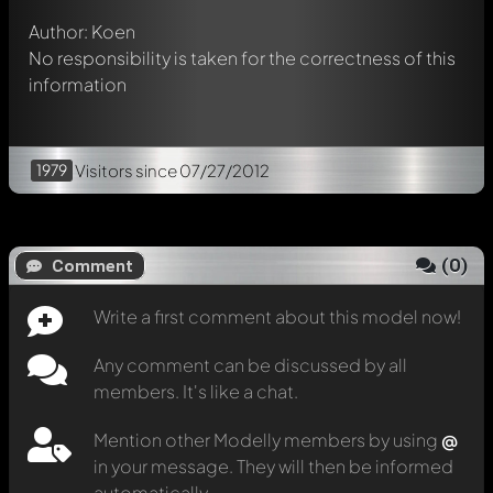
Author: Koen
No responsibility is taken for the correctness of this
information
1979
Visitors
since 07/27/2012
(
0
)
Comment
Write a first comment about this model now!
Any comment can be discussed by all
members. It's like a chat.
Mention other Modelly members by using
@
in your message. They will then be informed
automatically.