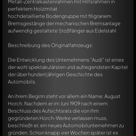
Metall-Zentralkastenrahmen mit Hilfsrahmen in
perfektem Holzimitat
hochdetaillierte Bodengruppe mit filigranem
Bremsgestänge der mechanischen Bremsanlage
aufwendig gestaltete Stoßfänger aus Edelstahl
Beschreibung des Originalfahrzeugs:
Die Entwicklung des Unternehmens "Audi" ist eines
der wohl spektakulärsten und aufregendsten Kapitel
der über hundertjährigen Geschichte des
Automobils.
An ihrem Beginn steht vor allem ein Name: August
Horch. Nachdem er im Juni 1909 nach einem
Beschluss des Aufsichtsrats die von ihm
gegründeten Horch-Werke verlassen muss,
beschließt er, ein neues Automobilunternehmen zu
gründen. Schon knapp vier Wochen später ist es