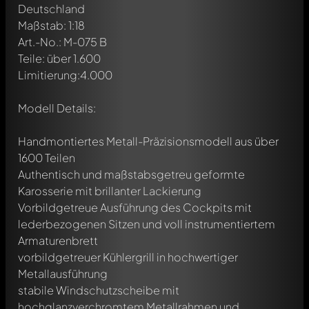
Deutschland
Maßstab: 1:18
Art.-No.: M-075 B
Teile: über 1.600
Limitierung:4.000
Modell Details:
Handmontiertes Metall-Präzisionsmodell aus über
1600 Teilen
Authentisch und maßstabsgetreu geformte
Karosserie mit brillanter Lackierung
Vorbildgetreue Ausführung des Cockpits mit
lederbezogenen Sitzen und voll instrumentiertem
Armaturenbrett
vorbildgetreuer Kühlergrill in hochwertiger
Metallausführung
stabile Windschutzscheibe mit
hochglanzverchromtem Metallrahmen und