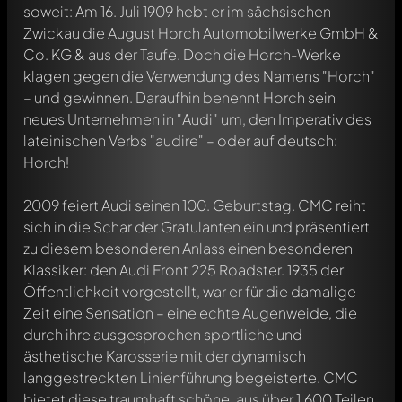
soweit: Am 16. Juli 1909 hebt er im sächsischen
Zwickau die August Horch Automobilwerke GmbH &
Co. KG & aus der Taufe. Doch die Horch-Werke
klagen gegen die Verwendung des Namens "Horch"
– und gewinnen. Daraufhin benennt Horch sein
neues Unternehmen in "Audi" um, den Imperativ des
lateinischen Verbs "audire" – oder auf deutsch:
Horch!
2009 feiert Audi seinen 100. Geburtstag. CMC reiht
sich in die Schar der Gratulanten ein und präsentiert
zu diesem besonderen Anlass einen besonderen
Klassiker: den Audi Front 225 Roadster. 1935 der
Öffentlichkeit vorgestellt, war er für die damalige
Zeit eine Sensation – eine echte Augenweide, die
durch ihre ausgesprochen sportliche und
ästhetische Karosserie mit der dynamisch
langgestreckten Linienführung begeisterte. CMC
bietet diese traumhaft schöne, aus über 1.600 Teilen