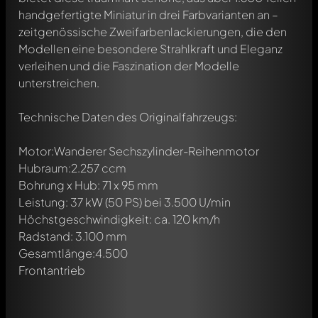
handgefertigte Miniatur in drei Farbvarianten an –
zeitgenössische Zweifarbenlackierungen, die den
Modellen eine besondere Strahlkraft und Eleganz
verleihen und die Faszination der Modelle
unterstreichen.
Technische Daten des Originalfahrzeugs:
Motor:Wanderer Sechszylinder-Reihenmotor
Hubraum:2.257 ccm
Bohrung x Hub: 71 x 95 mm
Leistung: 37 kW (50 PS) bei 3.500 U/min
Höchstgeschwindigkeit: ca. 120 km/h
Radstand: 3.100 mm
Write a first comment about this model now!
Gesamtlänge:4.500
Any comment can be discussed by all members. It's like a
chat.
Frontantrieb
Mention other Modelly members by using
@
in your
message. They will then be informed automatically.