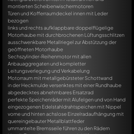
montierten Scheibenwischermotoren
Türen und Kofferraumdeckel innen mit Leder
bezogen
links und rechts aufklappbare doppelflügelige
Motorhaube mit durchbrochenen Lüftungsschlitzen
ausschwenkbare Metallriegel zur Abstützung der
geöffneten Motorhaube
Sechszylinder-Reihenmotor mit allen
Anbauaggregaten und kompletter
Leitungsverlegung und Verkabelung
Motorraum mit metallgebürsteter Schottwand
in der Heckmulde versenktes mit einer Rundhaube
abgedecktes abnehmbares Ersatzrad
perfekte Speichenräder mit Alufelgen und von Hand
eingezogenen Edelstahldrahtspeichen mit Nippel
vorne und hinten achslose Einzelradaufhängung mit
quereingebauter Metallblattfeder
ummantelte Bremsseile führen zu den Rädern