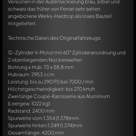
Versionen in der Außenlackierung blau, silber und
schwarz das früher von Ferrari sehr selten
angebotene Werks-Hardtop als loses Bauteil
mitgeliefert.
Technische Daten des Originalfahrzeugs:
12-Zylinder V-Motor mit 60° Zylinderanordnung und
2 obenliegenden Nockenwellen
Bohrung x Hub: 73 x 58,8 mm
Hubraum: 2953 ccm
Leistung: bis zu 290 PS bei 7000 / min
Höchstgeschwindigkeit: bis 270 km/h
Zweitürige Coupé-Karosserie aus Aluminium
(Leergew. 1022 kg)
Radstand: 2400 mm
Spurweite vorn:1.354 (1.378)mm
Spurweite hinten:1.349 (1.374)mm
Gesamtlänge: 4200 mm