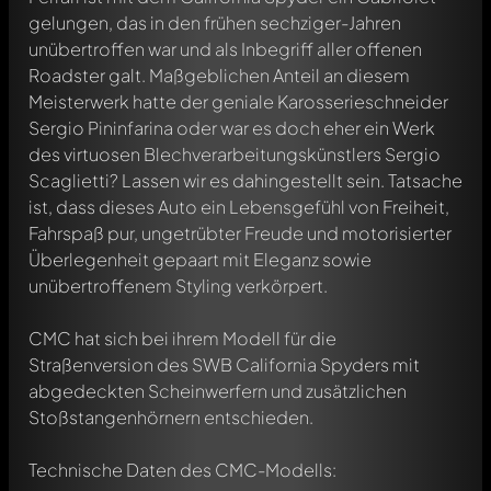
gelungen, das in den frühen sechziger-Jahren
unübertroffen war und als Inbegriff aller offenen
Roadster galt. Maßgeblichen Anteil an diesem
Meisterwerk hatte der geniale Karosserieschneider
Sergio Pininfarina oder war es doch eher ein Werk
des virtuosen Blechverarbeitungskünstlers Sergio
Scaglietti? Lassen wir es dahingestellt sein. Tatsache
ist, dass dieses Auto ein Lebensgefühl von Freiheit,
Fahrspaß pur, ungetrübter Freude und motorisierter
Überlegenheit gepaart mit Eleganz sowie
unübertroffenem Styling verkörpert.
CMC hat sich bei ihrem Modell für die
Straßenversion des SWB California Spyders mit
abgedeckten Scheinwerfern und zusätzlichen
Stoßstangenhörnern entschieden.
Technische Daten des CMC-Modells: