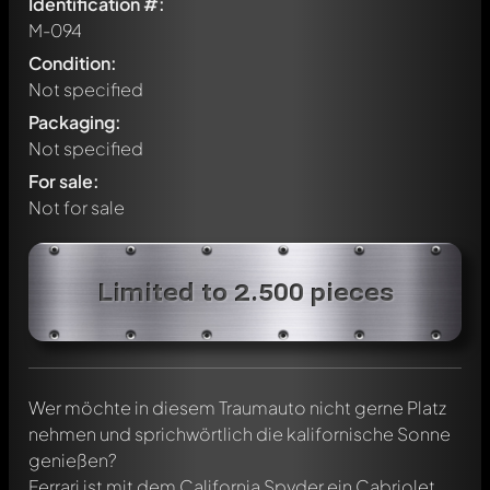
Identification #:
M-094
Condition:
Not specified
Packaging:
Not specified
For sale:
Not for sale
Limited to 2.500 pieces
Wer möchte in diesem Traumauto nicht gerne Platz
nehmen und sprichwörtlich die kalifornische Sonne
genießen?
Ferrari ist mit dem California Spyder ein Cabriolet