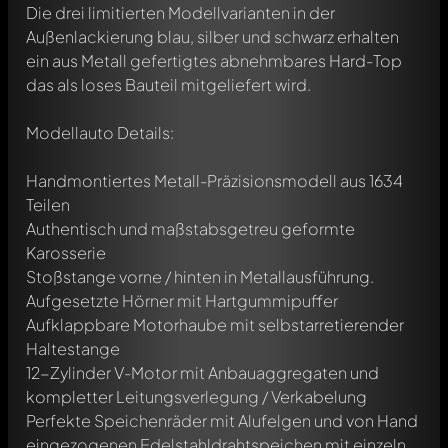
Die drei limitierten Modellvarianten in der
Außenlackierung blau, silber und schwarz erhalten
ein aus Metall gefertigtes abnehmbares Hard-Top
das als loses Bauteil mitgeliefert wird.
Modellauto Details:
Handmontiertes Metall-Präzisionsmodell aus 1634
Teilen
Authentisch und maßstabsgetreu geformte
Karosserie
Stoßstange vorne / hinten in Metallausführung.
Aufgesetzte Hörner mit Hartgummipuffer
Aufklappbare Motorhaube mit selbstarretierender
Haltestange
12-Zylinder V-Motor mit Anbauaggregaten und
kompletter Leitungsverlegung / Verkabelung
Perfekte Speichenräder mit Alufelgen und von Hand
eingezogenen Edelstahldrahtspeichen mit einzeln