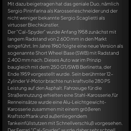
Mit dazu beigetragen hat das geniale Duo, nämlich
Sergio Pininfarina als Karosserieschneider und der
nicht weniger bekannte Sergio Scaglietti als
virtuoser Blechkünstler.
Der "Cal-Spyder" wurde Anfang 1958 zunächst mit
langem Radstand von 2.600 mm in den Markt
eingeführt. Im Jahre 1960 folgte eine neue Version als
sogenannte Short Wheel Base (SWB) mit Radstand
2.400 mm nach. Dieses Auto war im Prinzip
baugleich mit dem 250 GT/SWB Berlinetta, der
Ende 1959 vorgestellt wurde. Sein berühmter 12-
Zylinder V-Motor brachte nun kraftvolle 280 PS
Leistung auf den Asphalt. Fahrzeuge für die
Straßennutzung erhielten eine Stahl-Karosserie,für
Renneinsätze wurde eine Alu-Leichtgewicht-
Karosserie zusammen mit einem größeren
Kraftstofftank und außenliegendem
Tankeinfüllstutzen mit Schnellverschluß vorgesehen.
Der Ferrari "Cal-Spyder" wurde daher sehr schnell