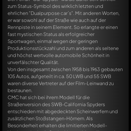
zum Status-Symbol des wirklich letzten und
ehrlichen "Dualpurpose car´s". Mit anderen Worten,
er war sowohl auf der Straße wie auch auf der
Rennpiste in seinem Element. So erlangte er einen
fast mystischen Status als erfolgreicher
Sportwagen, einmal wegen der geringen
Produktionsstückzahl und zum anderen als seltene
und höchst wertvolle automobile Schönheit in
unverfälschter Qualität.
Von den insgesamt zwischen 1958 bis 1963 gebauten
105 Autos, aufgeteilt in ca. 50 LWB und 55 SWB
waren diverse Vertreter auf der Film-Leinwand zu
bestaunen.
CMC hat sich bei ihrem Modell für die
Straßenversion des SWB-California Spyders
entschieden mit abgedeckten Scheinwerfern und
zusätzlichen Stoßstangen-Hörnern. Als
Besonderheit erhalten die limitierten Modell-