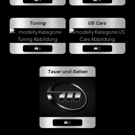
Tuning
US Cars
6
2
Teuer und Selten
0