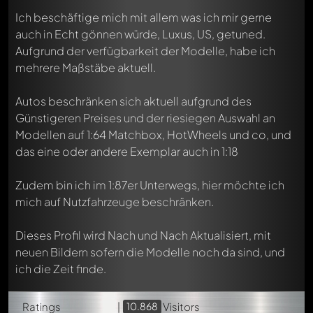
Ich beschäftige mich mit allem was ich mir gerne
auch in Echt gönnen würde, Luxus, US, getuned.
Aufgrund der verfügbarkeit der Modelle, habe ich
mehrere Maßstäbe aktuell.
Autos beschränken sich aktuell aufgrund des
Günstigeren Preises und der riesiegen Auswahl an
Modellen auf 1:64 Matchbox, HotWheels und co, und
das eine oder andere Exemplar auch in 1:18
Zudem bin ich im 1:87er Unterwegs, hier möchte ich
mich auf Nutzfahrzeuge beschränken.
Mercedes-
Benz
Dieses Profil wird Nach und Nach Aktualisiert, mit
S
neuen Bildern sofern die Modelle noch da sind, und
Klasse
ich die Zeit finde.
W223
Norev
Mercedes-
Ratings
|
10.868
Benz
Visitors