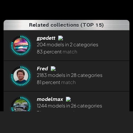
Related collections (TOP 15)
gpedett
204 models in 2 categories
83 percent
match
Bmw-M-Fan
about a year ago
Fred
Auto-translated
2183 models in 28 categories
Hello Martin...your conversions are very interesting
81 percent
match
and varied...keep it up! Best regards, Robert.
Reply now
modelmax
1244 models in 26 categories
Load 1 posts from archive
76 percent
match
herrgrabovski