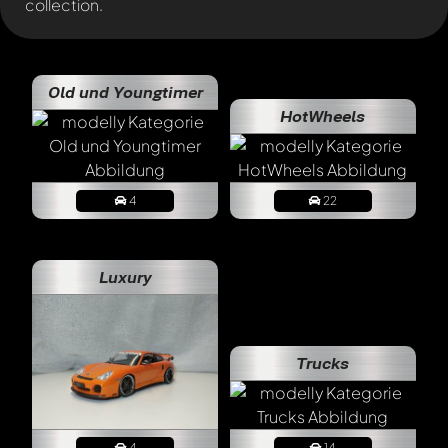
collection.
Old und Youngtimer
HotWheels
4
22
Luxury
Trucks
4
14