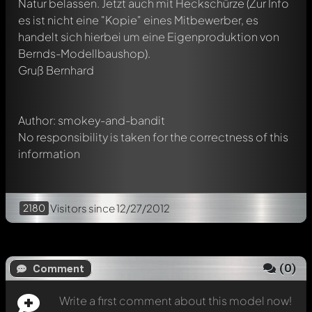
Natur belassen. Jetzt auch mit Heckschürze (Zur Info
es ist nicht eine "Kopie" eines Mitbewerber, es
Write a first comment about this model now!
handelt sich hierbei um eine Eigenproduktion von
Any comment can be discussed by all members. It's like a
chat.
Bernds-Modellbaushop).
Mention other Modelly members by using
@
in your
Gruß Bernhard
message. They will then be informed automatically.
Author: smokey-and-bandit
No responsibility is taken for the correctness of this
information
2180
Visitors
since 12/27/2012
(
0
)
Comment
Write a first comment about this model now!