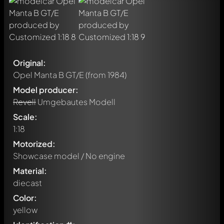
Original:
Opel Manta B GT/E
(from 1984)
Model producer:
Revell
Umgebautes Modell
Scale:
1:18
Motorized:
Showcase model / No engine
Material:
diecast
Color:
yellow