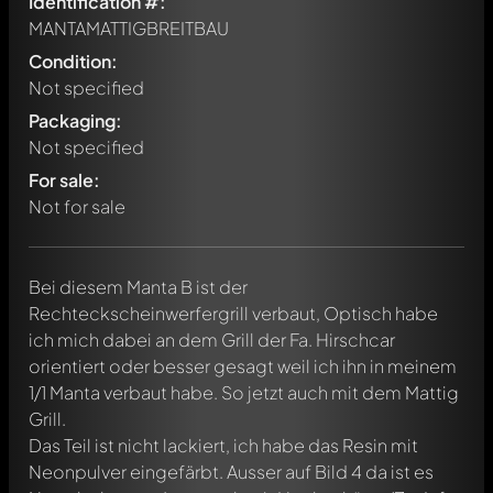
Identification #:
MANTAMATTIGBREITBAU
Condition:
Not specified
Packaging:
Not specified
For sale:
Not for sale
Bei diesem Manta B ist der
Rechteckscheinwerfergrill verbaut, Optisch habe
ich mich dabei an dem Grill der Fa. Hirschcar
orientiert oder besser gesagt weil ich ihn in meinem
1/1 Manta verbaut habe. So jetzt auch mit dem Mattig
Grill.
Das Teil ist nicht lackiert, ich habe das Resin mit
Neonpulver eingefärbt. Ausser auf Bild 4 da ist es