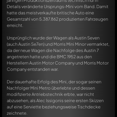
jährigen Produktionszeitraums technisch nur in
Details veränderte Ursprungs-Mini vom Band. Damit
hatte das meistverkaufte britische Auto eine
Gesamtzahl von 5.387.862 produzierten Fahrzeugen
erreicht.
Ursprünglich wurde der Wagen als Austin Seven
(auch Austin Se7en) und Morris Mini Minor vermarktet,
da der neue Wagen die Nachfolge des Austin 7
angetreten hatte und die BMC 1952 aus den
Herstellern Austin Motor Company und Morris Motor
Company entstanden war.
Der dauerhafte Erfolg des Mini, der sogar seinen
Nachfolger Mini Metro überlebte und dessen
modifizierte Antriebstechnik erbte, war nicht
abzusehen, als Alec Issigonis seine ersten Skizzen
auf eine Serviette beziehungsweise Tischdecke
zeichnete.