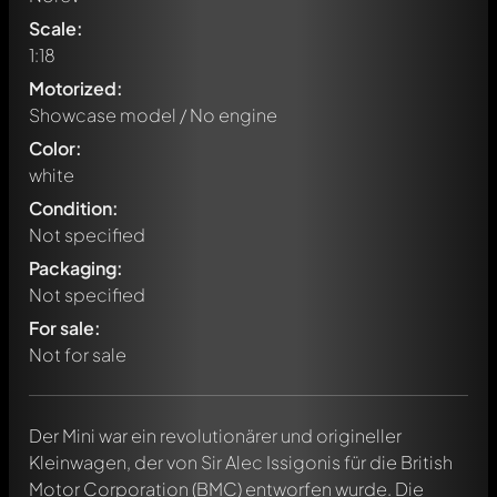
Scale:
1:18
Motorized:
Showcase model / No engine
Color:
white
Condition:
Not specified
Packaging:
Not specified
For sale:
Not for sale
Der Mini war ein revolutionärer und origineller
Kleinwagen, der von Sir Alec Issigonis für die British
Motor Corporation (BMC) entworfen wurde. Die