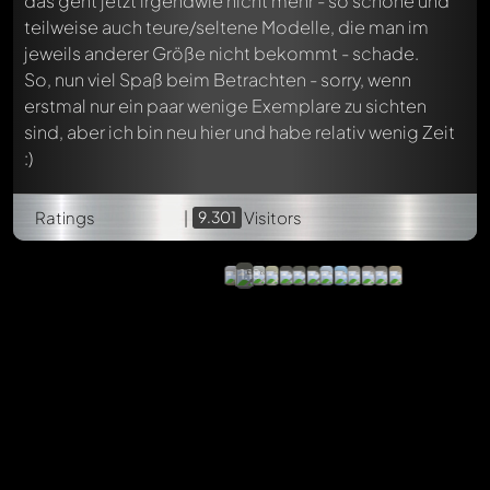
das geht jetzt irgendwie nicht mehr - so schöne und
teilweise auch teure/seltene Modelle, die man im
jeweils anderer Größe nicht bekommt - schade.
So, nun viel Spaß beim Betrachten - sorry, wenn
erstmal nur ein paar wenige Exemplare zu sichten
sind, aber ich bin neu hier und habe relativ wenig Zeit
:)
Chevrolet
Ratings
|
9.301
Corvette
Visitors
C1
Mira,
1:18