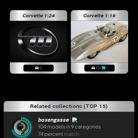
Corvette 1:24
Corvette 1:18
0
13 |
1
Related collections (TOP 15)
boxengasse
104 models in 9 categories
74 percent
match