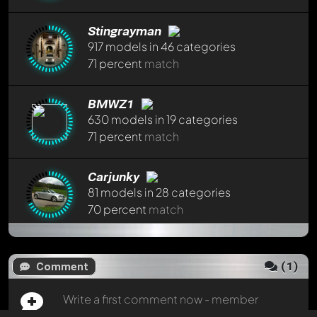
Write a first comment now - member
Stingray70
will
appreciate that!
Stingrayman
Any comment can be discussed by all members. It's like a
917 models in 46 categories
chat.
71 percent
match
Mention other Modelly members by using
@
in your
message. They will then be informed automatically.
BMWZ1
630 models in 19 categories
Load 1 posts from archive
71 percent
match
Carjunky
81 models in 28 categories
70 percent
match
Karr
302 models in 11 categories
(
1
)
Comment
70 percent
match
Write a first comment now - member
Stingray70
will appreciate that!